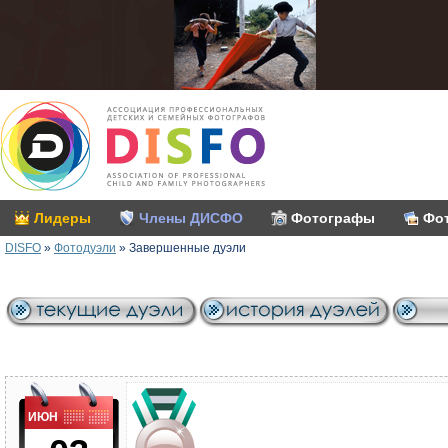
Лидеры
Члены ДИСФО
Фотографы
Фо
DISFO
»
Фотодуэли
»
Завершенные дуэли
ИЮН