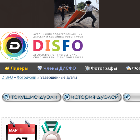
Лидеры
Члены ДИСФО
Фотографы
Фо
DISFO
»
Фотодуэли
»
Завершенные дуэли
МАР