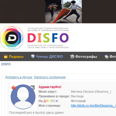
Лидеры
Члены ДИСФО
Фотографы
Фо
DISFO
Добавить в друзья
Написать сообщение
Здравствуйте!
Меня зовут:
Митина Оксана (Oksanna_)
Проживаю в городе:
Мытищи
На
Д
И
С
Ф
О
я:
Фотограф
Моя страница:
http://disfo.ru /profile/Oksanna_ /
Последний раз я был(а) здесь давно