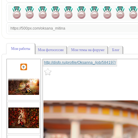
https://500px.com/oksana_mitina
Мои работы
Мои фотосессии
Мои темы на форуме
Блог
http://disfo.ru/profile/Oksanna_/job/584197/