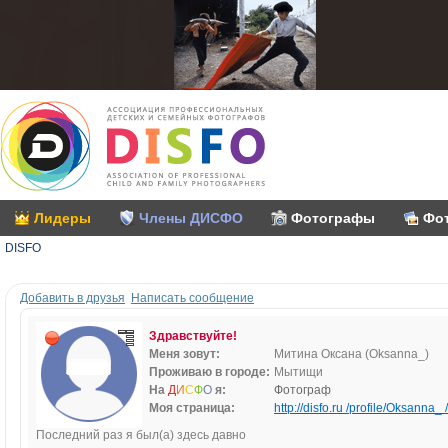
Лидеры
Члены ДИСФО
Фотографы
Фо
DISFO
Добавить в друзья
Написать сообщение
Здравствуйте!
Меня зовут:
Митина Оксана (Oksanna_)
Проживаю в городе:
Мытищи
На
Д
И
С
Ф
О
я:
Фотограф
Моя страница:
http://disfo.ru /profile/Oksanna_ /
Последний раз я был(а) здесь давно