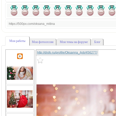
https://500px.com/oksana_mitina
Мои работы
Мои фотосессии
Мои темы на форуме
Блог
http://disfo.ru/profile/Oksanna_/job/456277/