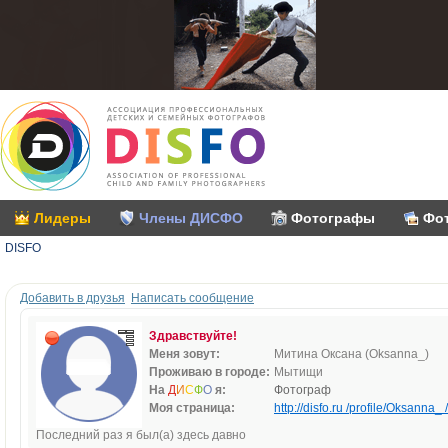
Лидеры
Члены ДИСФО
Фотографы
Фо
DISFO
Добавить в друзья
Написать сообщение
Здравствуйте!
Меня зовут:
Митина Оксана (Oksanna_)
Проживаю в городе:
Мытищи
На
Д
И
С
Ф
О
я:
Фотограф
Моя страница:
http://disfo.ru /profile/Oksanna_ /
Последний раз я был(а) здесь давно