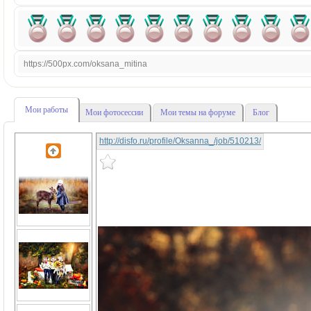
https://500px.com/oksana_mitina
Мои работы
Мои фотосессии
Мои темы на форуме
Блог
http://disfo.ru/profile/Oksanna_/job/510213/