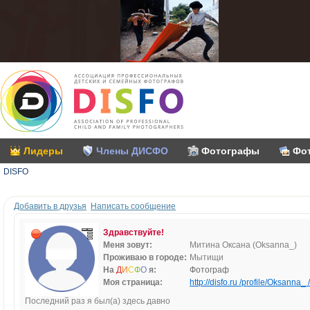
Лидеры
Члены ДИСФО
Фотографы
Фо
DISFO
Добавить в друзья
Написать сообщение
Здравствуйте!
Меня зовут:
Митина Оксана (Oksanna_)
Проживаю в городе:
Мытищи
На
Д
И
С
Ф
О
я:
Фотограф
Моя страница:
http://disfo.ru /profile/Oksanna_ /
Последний раз я был(а) здесь давно