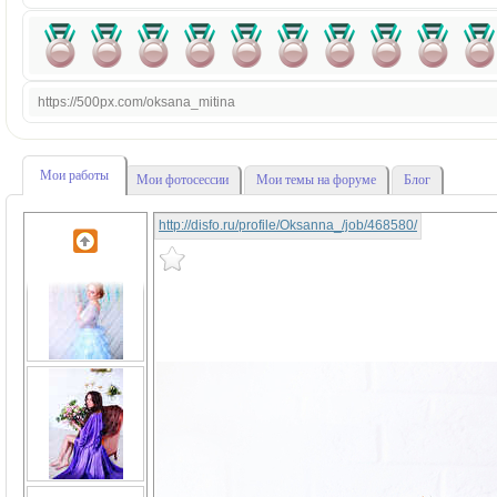
https://500px.com/oksana_mitina
Мои работы
Мои фотосессии
Мои темы на форуме
Блог
http://disfo.ru/profile/Oksanna_/job/468580/