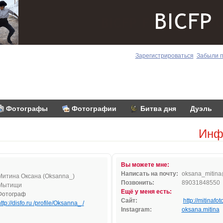
Зарегистрироваться
Забыли 
Фотографы
Фотографии
Битва дня
Дуэль
Инф
Вы можете мне:
Написать на почту:
o
ksa
na
_mi
tina
Митина Оксана (Oksanna_)
Позвонить:
89031848550
Мытищи
Ещё у меня есть:
Фотограф
Сайт:
http://mitinafot
ttp://disfo.ru /profile/Oksanna_ /
Instagram:
oksana.mitina