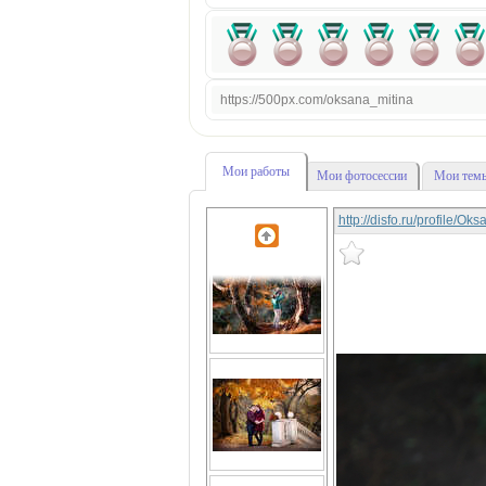
https://500px.com/oksana_mitina
Мои работы
Мои фотосессии
Мои темы
http://disfo.ru/profile/O