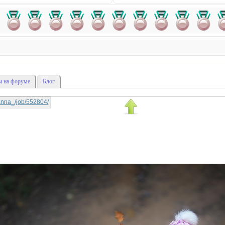
 на форуме
Блог
ksanna_/job/552804/