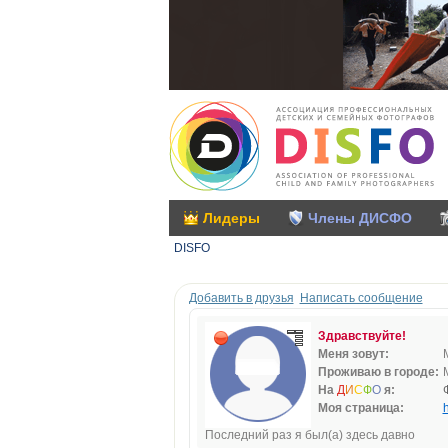
Лидеры
Члены ДИСФО
DISFO
Добавить в друзья
Написать сообщение
Здравствуйте!
Меня зовут:
Проживаю в городе:
На
Д
И
С
Ф
О
я:
Моя страница:
h
Последний раз я был(а) здесь давно