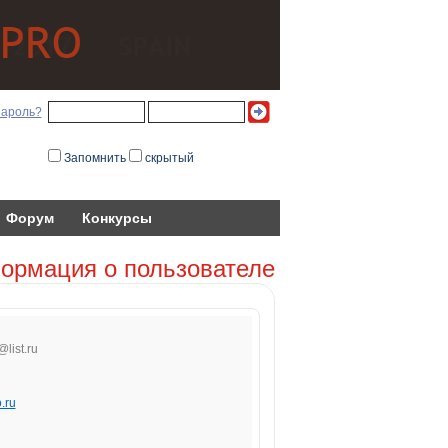
пароль?
Запомнить
скрытый
Форум
Конкурсы
ормация о пользователе
@l
i
st.ru
o.ru