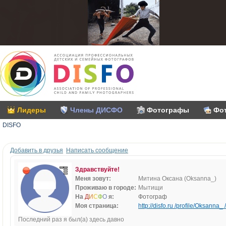
Лидеры
Члены ДИСФО
Фотографы
Фо
DISFO
Добавить в друзья
Написать сообщение
Здравствуйте!
Меня зовут:
Митина Оксана (Oksanna_)
Проживаю в городе:
Мытищи
На
Д
И
С
Ф
О
я:
Фотограф
Моя страница:
http://disfo.ru /profile/Oksanna_ /
Последний раз я был(а) здесь давно