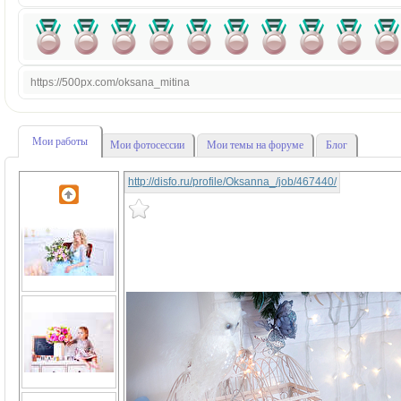
https://500px.com/oksana_mitina
Мои работы
Мои фотосессии
Мои темы на форуме
Блог
http://disfo.ru/profile/Oksanna_/job/467440/