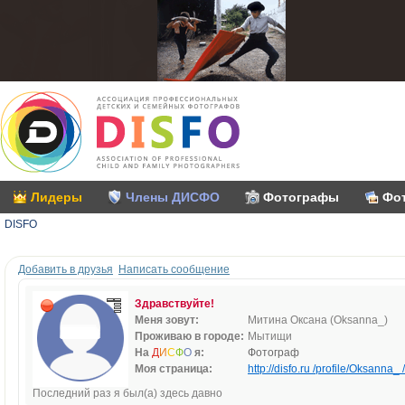
Лидеры
Члены ДИСФО
Фотографы
Фо
DISFO
Добавить в друзья
Написать сообщение
Здравствуйте!
Меня зовут:
Митина Оксана (Oksanna_)
Проживаю в городе:
Мытищи
На
Д
И
С
Ф
О
я:
Фотограф
Моя страница:
http://disfo.ru /profile/Oksanna_ /
Последний раз я был(а) здесь давно