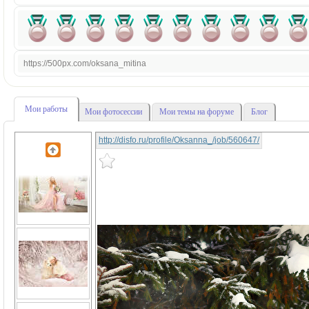
https://500px.com/oksana_mitina
Мои работы
Мои фотосессии
Мои темы на форуме
Блог
http://disfo.ru/profile/Oksanna_/job/560647/