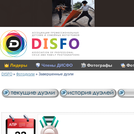
Лидеры
Члены ДИСФО
Фотографы
Фо
DISFO
»
Фотодуэли
»
Завершенные дуэли
АПР