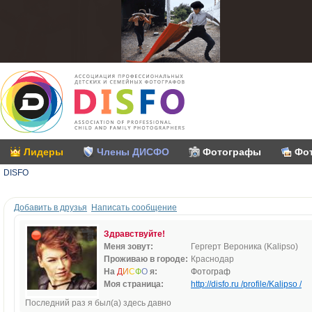
Лидеры
Члены ДИСФО
Фотографы
Фо
DISFO
Добавить в друзья
Написать сообщение
Здравствуйте!
Меня зовут:
Гергерт Вероника (Kalipso)
Проживаю в городе:
Краснодар
На
Д
И
С
Ф
О
я:
Фотограф
Моя страница:
http://disfo.ru /profile/Kalipso /
Последний раз я был(а) здесь давно