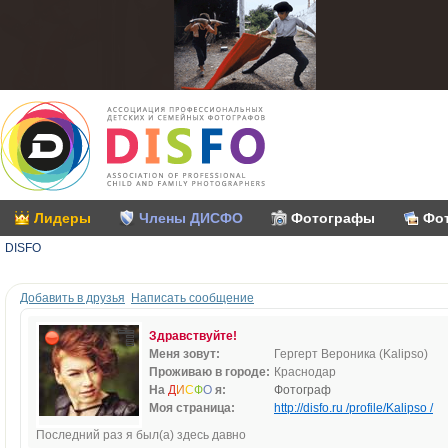
Лидеры
Члены ДИСФО
Фотографы
Фо
DISFO
Добавить в друзья
Написать сообщение
Здравствуйте!
Меня зовут:
Гергерт Вероника (Kalipso)
Проживаю в городе:
Краснодар
На
Д
И
С
Ф
О
я:
Фотограф
Моя страница:
http://disfo.ru /profile/Kalipso /
Последний раз я был(а) здесь давно