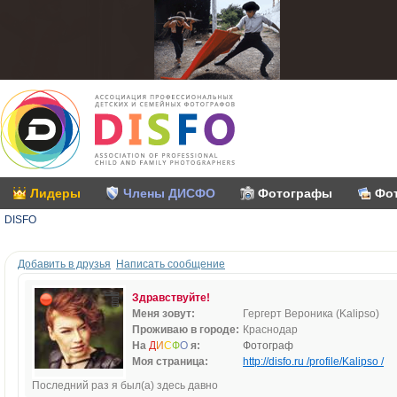
Лидеры
Члены ДИСФО
Фотографы
Фо
DISFO
Добавить в друзья
Написать сообщение
Здравствуйте!
Меня зовут:
Гергерт Вероника (Kalipso)
Проживаю в городе:
Краснодар
На
Д
И
С
Ф
О
я:
Фотограф
Моя страница:
http://disfo.ru /profile/Kalipso /
Последний раз я был(а) здесь давно