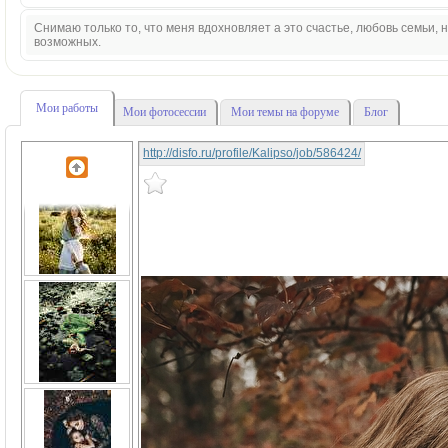
Снимаю только то, что меня вдохновляет а это счастье, любовь семьи,
возможных.
Мои работы
Мои фотосессии
Мои темы на форуме
Блог
http://disfo.ru/profile/Kalipso/job/586424/