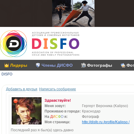
Лидеры
Члены ДИСФО
Фотографы
Фо
DISFO
Добавить в друзья
Написать сообщение
Здравствуйте!
Меня зовут:
Гергерт Вероника (Kalipso)
Проживаю в городе:
Краснодар
На
Д
И
С
Ф
О
я:
Фотограф
Моя страница:
http://disfo.ru /profile/Kalipso /
Последний раз я был(а) здесь давно