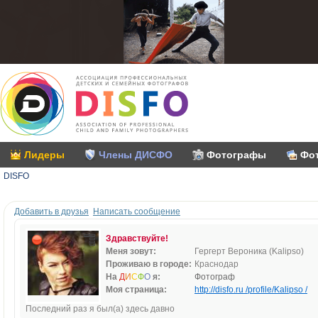
Лидеры
Члены ДИСФО
Фотографы
Фо
DISFO
Добавить в друзья
Написать сообщение
Здравствуйте!
Меня зовут:
Гергерт Вероника (Kalipso)
Проживаю в городе:
Краснодар
На
Д
И
С
Ф
О
я:
Фотограф
Моя страница:
http://disfo.ru /profile/Kalipso /
Последний раз я был(а) здесь давно