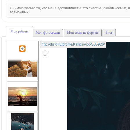
Снимаю только то, что меня вдохновляет а это счастье, любовь семьи,
возможных.
Мои работы
Мои фотосессии
Мои темы на форуме
Блог
http://disfo.ru/profile/Kalipso/job/585926/