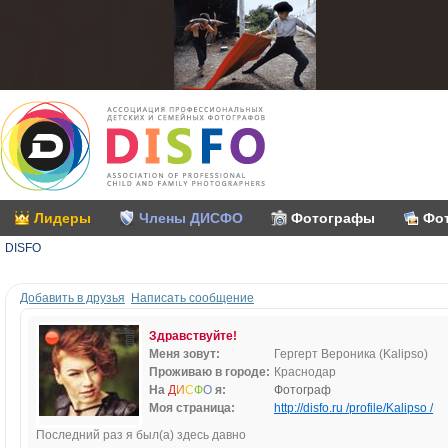
Лидеры
Члены ДИСФО
Фотографы
Фо
DISFO
Добавить в друзья
Написать сообщение
Здравствуйте!
Меня зовут:
Гергерт Вероника (Kalipso)
Проживаю в городе:
Краснодар
На
Д
И
С
Ф
О
я:
Фотограф
Моя страница:
http://disfo.ru /profile/Kalipso /
Последний раз я был(а) здесь давно