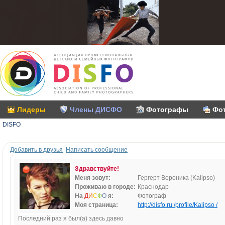
Лидеры
Члены ДИСФО
Фотографы
Фо
DISFO
Добавить в друзья
Написать сообщение
Здравствуйте!
Меня зовут:
Гергерт Вероника (Kalipso)
Проживаю в городе:
Краснодар
На
Д
И
С
Ф
О
я:
Фотограф
Моя страница:
http://disfo.ru /profile/Kalipso /
Последний раз я был(а) здесь давно