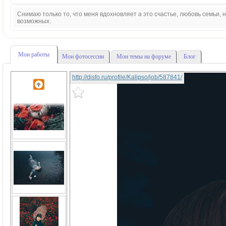
Снимаю только то, что меня вдохновляет а это счастье, любовь семьи,
возможных.
Мои работы
Мои фотосессии
Мои темы на форуме
Блог
http://disfo.ru/profile/Kalipso/job/587841/