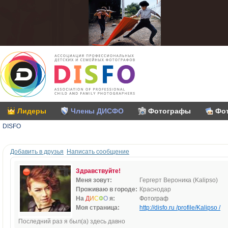
Лидеры
Члены ДИСФО
Фотографы
Фо
DISFO
Добавить в друзья
Написать сообщение
Здравствуйте!
Меня зовут:
Гергерт Вероника (Kalipso)
Проживаю в городе:
Краснодар
На
Д
И
С
Ф
О
я:
Фотограф
Моя страница:
http://disfo.ru /profile/Kalipso /
Последний раз я был(а) здесь давно