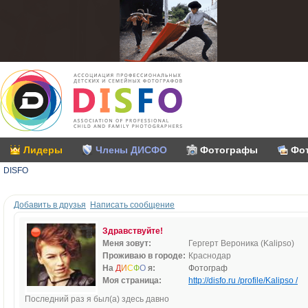
Лидеры
Члены ДИСФО
Фотографы
Фо
DISFO
Добавить в друзья
Написать сообщение
Здравствуйте!
Меня зовут:
Гергерт Вероника (Kalipso)
Проживаю в городе:
Краснодар
На
Д
И
С
Ф
О
я:
Фотограф
Моя страница:
http://disfo.ru /profile/Kalipso /
Последний раз я был(а) здесь давно