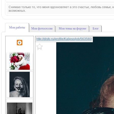
Снимаю только то, что меня вдохновляет а это счастье, любовь семьи,
возможных.
Мои работы
Мои фотосессии
Мои темы на форуме
Блог
http://disfo.ru/profile/Kalipso/job/563580/