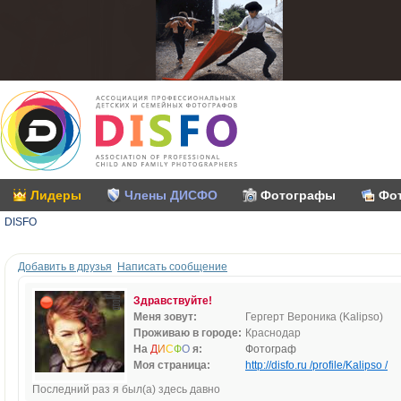
Лидеры
Члены ДИСФО
Фотографы
Фо
DISFO
Добавить в друзья
Написать сообщение
Здравствуйте!
Меня зовут:
Гергерт Вероника (Kalipso)
Проживаю в городе:
Краснодар
На
Д
И
С
Ф
О
я:
Фотограф
Моя страница:
http://disfo.ru /profile/Kalipso /
Последний раз я был(а) здесь давно