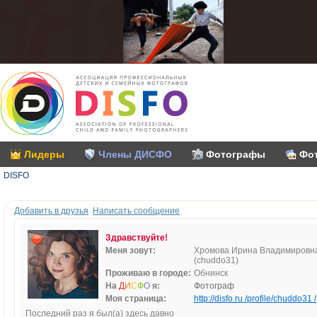
Лидеры
Члены ДИСФО
Фотографы
Фо
DISFO
Добавить в друзья
Написать сообщение
Здравствуйте!
Меня зовут:
Хромова Ирина Владимировн
(chuddo31)
Проживаю в городе:
Обнинск
На
Д
И
С
Ф
О
я:
Фотограф
Моя страница:
http://disfo.ru /profile/chuddo31 /
Последний раз я был(а) здесь давно