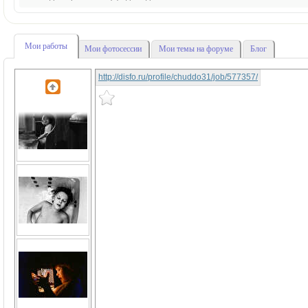
Мои работы
Мои фотосессии
Мои темы на форуме
Блог
http://disfo.ru/profile/chuddo31/job/577357/