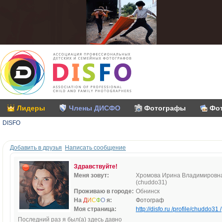
Лидеры
Члены ДИСФО
Фотографы
Фо
DISFO
Добавить в друзья
Написать сообщение
Здравствуйте!
Меня зовут:
Хромова Ирина Владимировн
(chuddo31)
Проживаю в городе:
Обнинск
На
Д
И
С
Ф
О
я:
Фотограф
Моя страница:
http://disfo.ru /profile/chuddo31 /
Последний раз я был(а) здесь давно