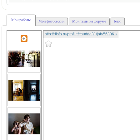
Мои работы
Мои фотосессии
Мои темы на форуме
Блог
http://disfo.ru/profile/chuddo31/job/568061/