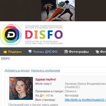
Лидеры
Члены ДИСФО
Фотографы
Фо
DISFO
Добавить в друзья
Написать сообщение
Здравствуйте!
Меня зовут:
Хромова Ирина Владимировн
(chuddo31)
Проживаю в городе:
Обнинск
На
Д
И
С
Ф
О
я:
Фотограф
Моя страница:
http://disfo.ru /profile/chuddo31 /
Последний раз я был(а) здесь давно