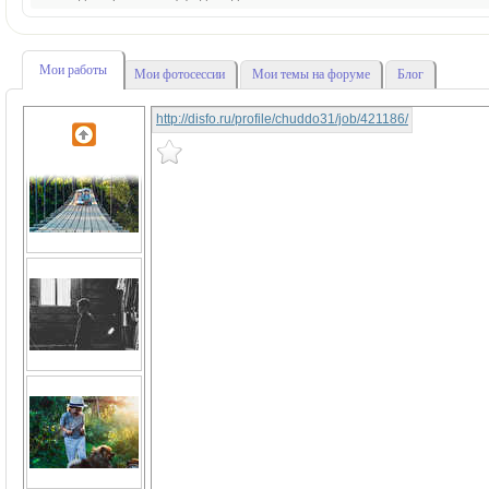
Мои работы
Мои фотосессии
Мои темы на форуме
Блог
http://disfo.ru/profile/chuddo31/job/421186/