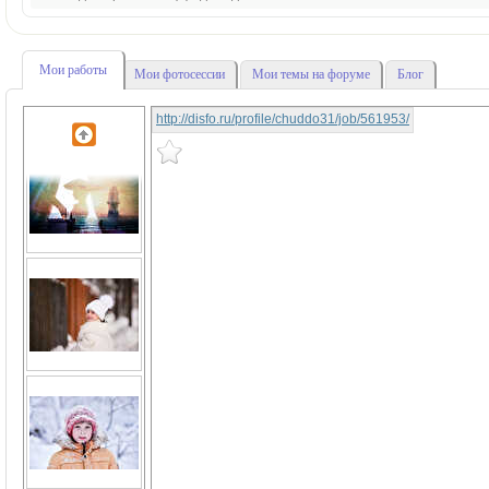
Мои работы
Мои фотосессии
Мои темы на форуме
Блог
http://disfo.ru/profile/chuddo31/job/561953/