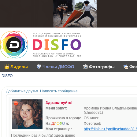
Лидеры
Члены ДИСФО
Фотографы
Фо
DISFO
Добавить в друзья
Написать сообщение
Здравствуйте!
Меня зовут:
Хромова Ирина Владимировн
(chuddo31)
Проживаю в городе:
Обнинск
На
Д
И
С
Ф
О
я:
Фотограф
Моя страница:
http://disfo.ru /profile/chuddo31 /
Последний раз я был(а) здесь давно