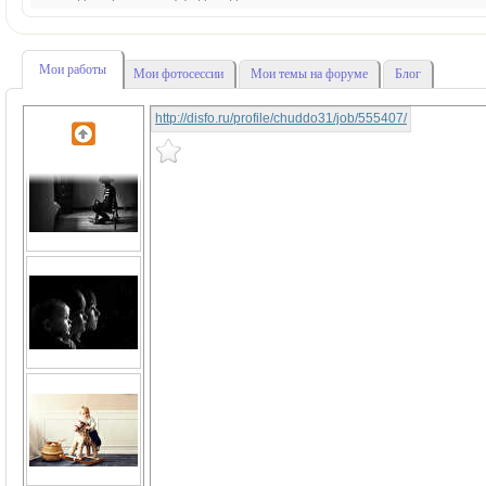
Мои работы
Мои фотосессии
Мои темы на форуме
Блог
http://disfo.ru/profile/chuddo31/job/555407/