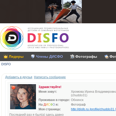
Лидеры
Члены ДИСФО
Фотографы
Фо
DISFO
Добавить в друзья
Написать сообщение
Здравствуйте!
Меня зовут:
Хромова Ирина Владимировн
(chuddo31)
Проживаю в городе:
Обнинск
На
Д
И
С
Ф
О
я:
Фотограф
Моя страница:
http://disfo.ru /profile/chuddo31 /
Последний раз я был(а) здесь давно