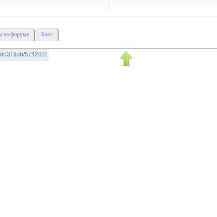
 на форуме
Блог
huddo31/job/574287/