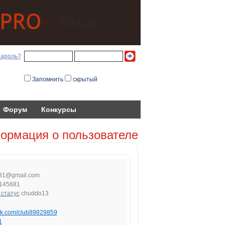
пароль?
Запомнить
скрытый
Форум
Конкурсы
ормация о пользователе
31
@g
mail
.com
145681
chuddo13
/vk.com/club89829859
1