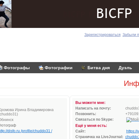
Зарегистрироваться
Забыли 
Фотографы
Фотографии
Битва дня
Дуэль
Инф
Вы можете мне:
Написать на почту:
ch
u
ddo
Хромова Ирина Владимировна
Позвонить:
+79109
(chuddo31)
Связаться по Skype:
Обнинск
Фотограф
Ещё у меня есть:
ttp://disfo.ru /profile/chuddo31 /
Сайт:
https:/
Страничка на LiveJournal:
chuddo