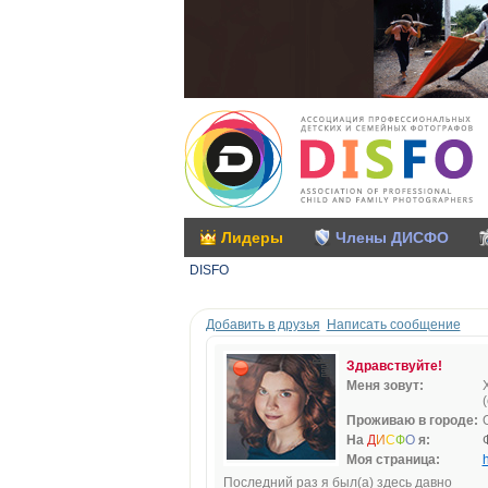
Лидеры
Члены ДИСФО
DISFO
Добавить в друзья
Написать сообщение
Здравствуйте!
Меня зовут:
Проживаю в городе:
На
Д
И
С
Ф
О
я:
Моя страница:
h
Последний раз я был(а) здесь давно