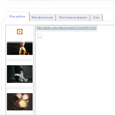
Мои работы
Мои фотосессии
Мои темы на форуме
Блог
http://disfo.ru/profile/chuddo31/job/564195/