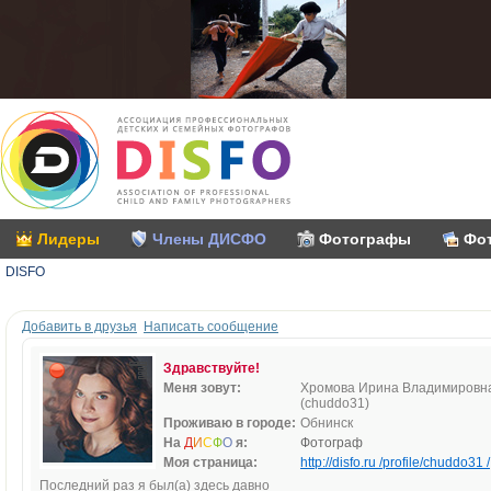
Лидеры
Члены ДИСФО
Фотографы
Фо
DISFO
Добавить в друзья
Написать сообщение
Здравствуйте!
Меня зовут:
Хромова Ирина Владимировн
(chuddo31)
Проживаю в городе:
Обнинск
На
Д
И
С
Ф
О
я:
Фотограф
Моя страница:
http://disfo.ru /profile/chuddo31 /
Последний раз я был(а) здесь давно