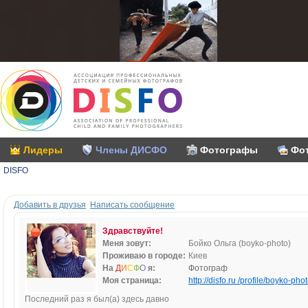
Лидеры
Члены ДИСФО
Фотографы
Фо
DISFO
Добавить в друзья
Написать сообщение
Здравствуйте!
Меня зовут:
Бойко Ольга (boyko-photo)
Проживаю в городе:
Киев
На
Д
И
С
Ф
О
я:
Фотограф
Моя страница:
http://disfo.ru /profile/boyko-phot
Последний раз я был(а) здесь давно