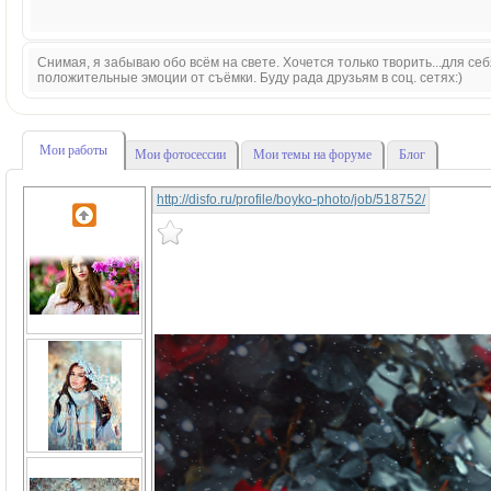
Снимая, я забываю обо всём на свете. Хочется только творить...для себя
положительные эмоции от съёмки. Буду рада друзьям в соц. сетях:)
Мои работы
Мои фотосессии
Мои темы на форуме
Блог
http://disfo.ru/profile/boyko-photo/job/518752/