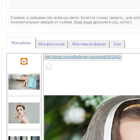
Снимая, я забываю обо всём на свете. Хочется только творить...для себя
положительные эмоции от съёмки. Буду рада друзьям в соц. сетях:)
Мои работы
Мои фотосессии
Мои темы на форуме
Блог
http://disfo.ru/profile/boyko-photo/job/391642/