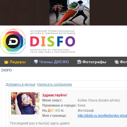
Лидеры
Члены ДИСФО
Фотографы
Фо
DISFO
Добавить в друзья
Написать сообщение
Здравствуйте!
Меня зовут:
Бойко Ольга (boyko-photo)
Проживаю в городе:
Киев
На
Д
И
С
Ф
О
я:
Фотограф
Моя страница:
http://disfo.ru /profile/boyko-phot
Последний раз я был(а) здесь давно