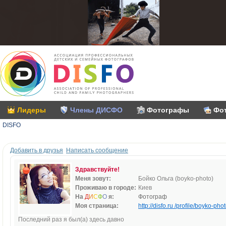
Лидеры
Члены ДИСФО
Фотографы
Фо
DISFO
Добавить в друзья
Написать сообщение
Здравствуйте!
Меня зовут:
Бойко Ольга (boyko-photo)
Проживаю в городе:
Киев
На
Д
И
С
Ф
О
я:
Фотограф
Моя страница:
http://disfo.ru /profile/boyko-phot
Последний раз я был(а) здесь давно