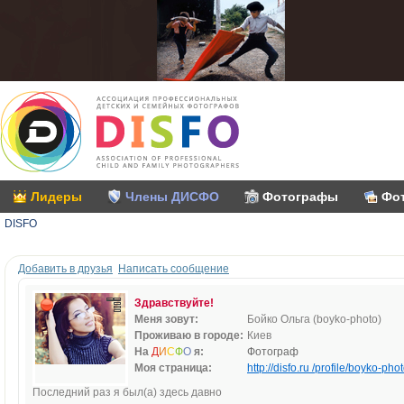
Лидеры
Члены ДИСФО
Фотографы
Фо
DISFO
Добавить в друзья
Написать сообщение
Здравствуйте!
Меня зовут:
Бойко Ольга (boyko-photo)
Проживаю в городе:
Киев
На
Д
И
С
Ф
О
я:
Фотограф
Моя страница:
http://disfo.ru /profile/boyko-phot
Последний раз я был(а) здесь давно