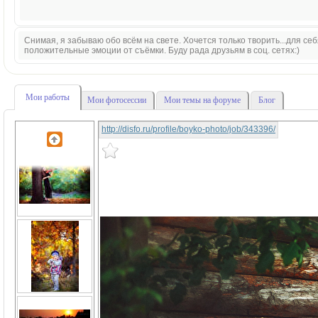
Снимая, я забываю обо всём на свете. Хочется только творить...для себя
положительные эмоции от съёмки. Буду рада друзьям в соц. сетях:)
Мои работы
Мои фотосессии
Мои темы на форуме
Блог
http://disfo.ru/profile/boyko-photo/job/343396/