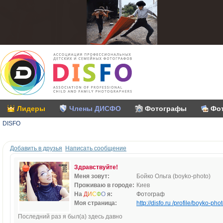
Лидеры
Члены ДИСФО
Фотографы
Фо
DISFO
Добавить в друзья
Написать сообщение
Здравствуйте!
Меня зовут:
Бойко Ольга (boyko-photo)
Проживаю в городе:
Киев
На
Д
И
С
Ф
О
я:
Фотограф
Моя страница:
http://disfo.ru /profile/boyko-phot
Последний раз я был(а) здесь давно