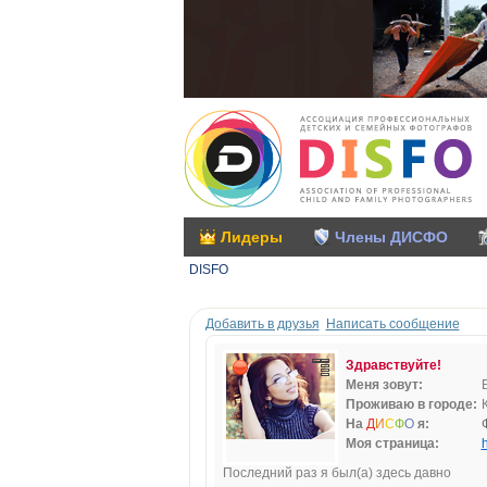
Лидеры
Члены ДИСФО
DISFO
Добавить в друзья
Написать сообщение
Здравствуйте!
Меня зовут:
Проживаю в городе:
На
Д
И
С
Ф
О
я:
Моя страница:
h
Последний раз я был(а) здесь давно