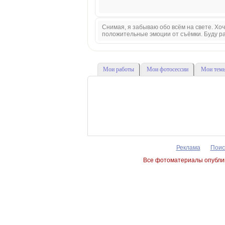
Снимая, я забываю обо всём на свете. Хоче
положительные эмоции от съёмки. Буду рад
Мои работы
Мои фотосессии
Мои темы
Реклама
Поис
Все фотоматериалы опублик