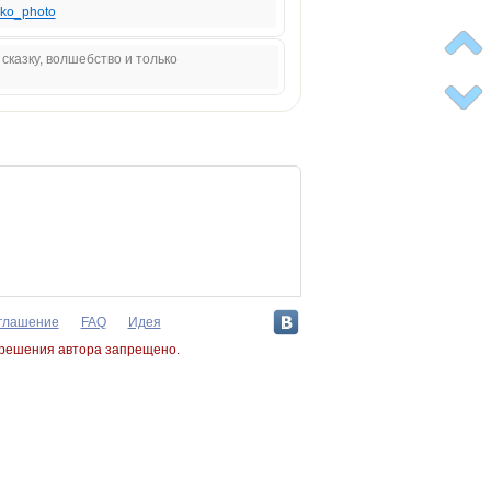
ko_photo
 сказку, волшебство и только
оглашение
FAQ
Идея
зрешения автора запрещено.