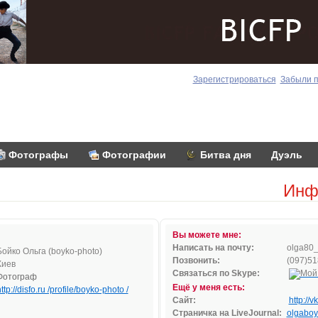
Зарегистрироваться
Забыли 
Фотографы
Фотографии
Битва дня
Дуэль
Инф
Вы можете мне:
Написать на почту:
o
lg
a80
Бойко Ольга (boyko-photo)
Позвонить:
(097)51
Киев
Связаться по Skype:
Фотограф
Ещё у меня есть:
ttp://disfo.ru /profile/boyko-photo /
Сайт:
http://
Страничка на LiveJournal:
olgaboy