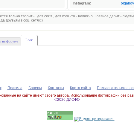
Instagram:
olgaboy
тся только творить...для себя , для кого -то - неважно. Главное дарить людям
а друзьям в соц. сетях:)
Блог
 на форуме
к
Правила
Банеры
Контакты
Карта сайта
Пользовательское с
ованные на сайте имеют своего автора. Использование фотографий без ра
©2026 ДИСФО