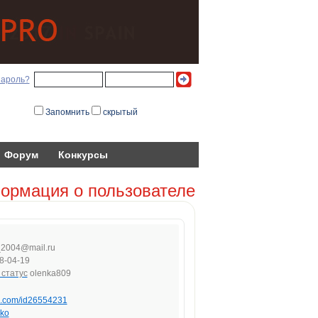
пароль?
Запомнить
скрытый
Форум
Конкурсы
ормация о пользователе
_
20
0
4@mai
l.
ru
8-04-19
olenka809
vk.com/id26554231
ko