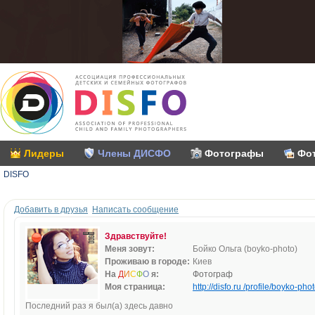
Лидеры
Члены ДИСФО
Фотографы
Фо
DISFO
Добавить в друзья
Написать сообщение
Здравствуйте!
Меня зовут:
Бойко Ольга (boyko-photo)
Проживаю в городе:
Киев
На
Д
И
С
Ф
О
я:
Фотограф
Моя страница:
http://disfo.ru /profile/boyko-phot
Последний раз я был(а) здесь давно