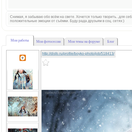
Снимая, я забываю обо всём на свете. Хочется только творить...для себя
положительные эмоции от съёмки. Буду рада друзьям в соц. сетях:)
Мои работы
Мои фотосессии
Мои темы на форуме
Блог
http://disfo.ru/profile/boyko-photo/job/518413/