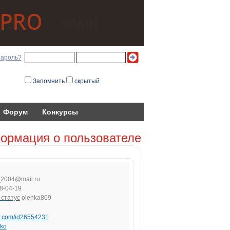
пароль?
Запомнить
скрытый
Форум
Конкурсы
ормация о пользователе
_
20
04@m
ai
l.r
u
8-04-19
olenka809
vk.com/id26554231
ko