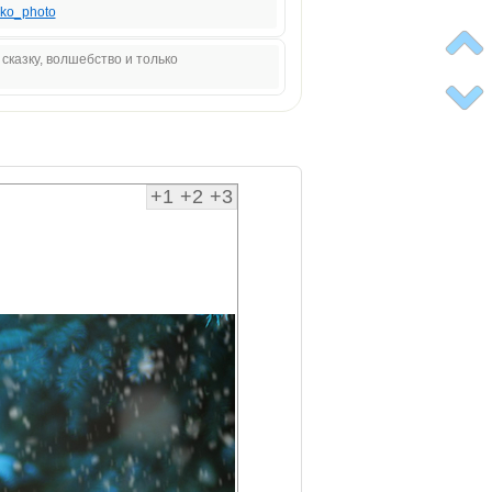
ko_photo
 сказку, волшебство и только
+1
+2
+3