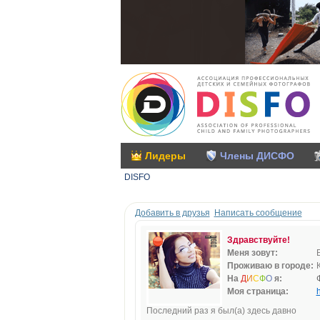
Лидеры
Члены ДИСФО
DISFO
Добавить в друзья
Написать сообщение
Здравствуйте!
Меня зовут:
Проживаю в городе:
На
Д
И
С
Ф
О
я:
Моя страница:
h
Последний раз я был(а) здесь давно