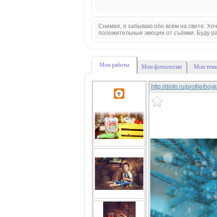
Снимая, я забываю обо всём на свете. Хоче
положительные эмоции от съёмки. Буду рад
Мои работы
Мои фотосессии
Мои темы
http://disfo.ru/profile/bo