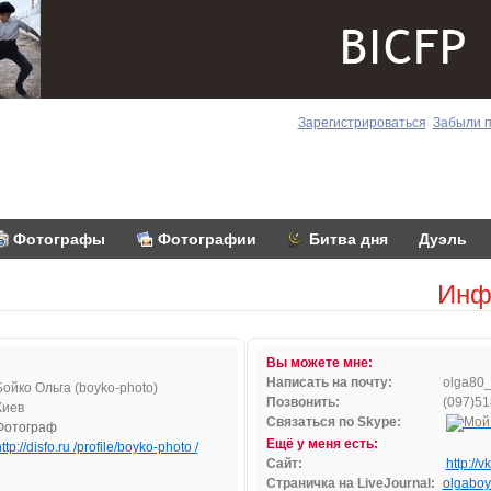
Зарегистрироваться
Забыли 
Фотографы
Фотографии
Битва дня
Дуэль
Инф
Вы можете мне:
Написать на почту:
o
lga8
0
Бойко Ольга (boyko-photo)
Позвонить:
(097)51
Киев
Связаться по Skype:
Фотограф
Ещё у меня есть:
ttp://disfo.ru /profile/boyko-photo /
Сайт:
http://
Страничка на LiveJournal:
olgaboy