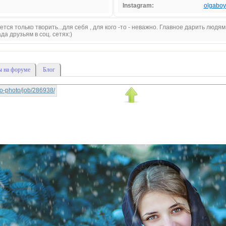
Instagram:
olgaboy
тся только творить...для себя , для кого -то - неважно. Главное дарить людям
а друзьям в соц. сетях:)
 на форуме
Блог
yko-photo/job/286938/