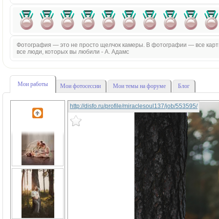
Фотография — это не просто щелчок камеры. В фотографии — все картин
все люди, которых вы любили - А. Адамс
Мои работы
Мои фотосессии
Мои темы на форуме
Блог
http://disfo.ru/profile/miraclesoul137/job/553595/