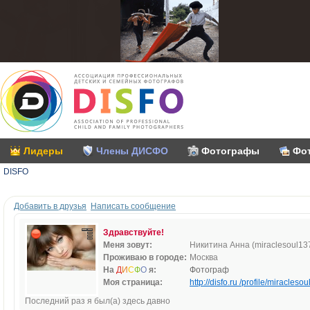
Лидеры
Члены ДИСФО
Фотографы
Фо
DISFO
Добавить в друзья
Написать сообщение
Здравствуйте!
Меня зовут:
Никитина Анна (miraclesoul13
Проживаю в городе:
Москва
На
Д
И
С
Ф
О
я:
Фотограф
Моя страница:
http://disfo.ru /profile/miraclesou
Последний раз я был(а) здесь давно