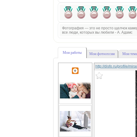
Фотография — это не просто щелчок камеры
все люди, которых вы любили - А. Адамс
Мои работы
Мои фотосессии
Мои темы
http://disfo.ru/profile/mi