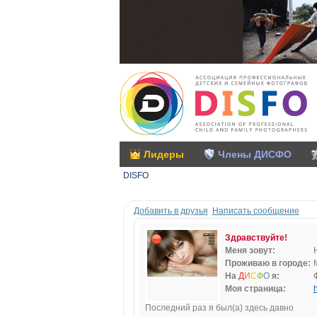
Лидеры
Члены ДИСФО
DISFO
Добавить в друзья
Написать сообщение
Здравствуйте!
Меня зовут:
Проживаю в городе:
На
Д
И
С
Ф
О
я:
Моя страница:
h
Последний раз я был(а) здесь давно