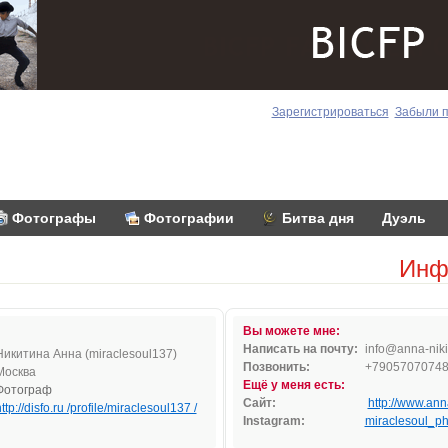
Зарегистрироваться
Забыли 
Фотографы
Фотографии
Битва дня
Дуэль
Инф
Вы можете мне:
Написать на почту:
info
@a
nna-
niki
Никитина Анна (miraclesoul137)
Позвонить:
+7905707074
Москва
Ещё у меня есть:
Фотограф
Сайт:
http://www.anna
ttp://disfo.ru /profile/miraclesoul137 /
Instagram:
miraclesoul_ph