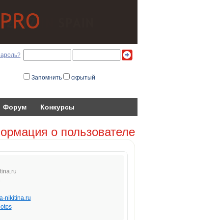
пароль?
Запомнить
скрытый
Форум
Конкурсы
ормация о пользователе
t
ina.r
u
8
-nikitina.ru
otos