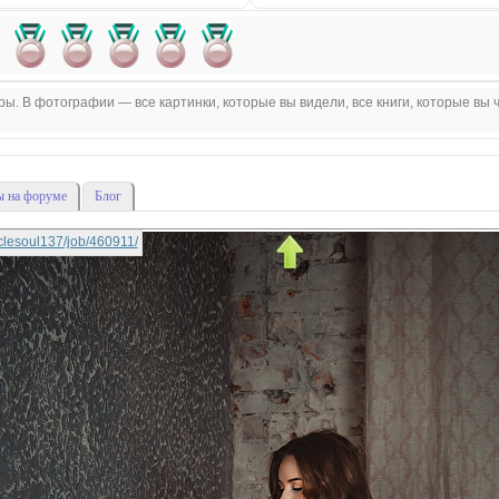
. В фотографии — все картинки, которые вы видели, все книги, которые вы ч
 на форуме
Блог
raclesoul137/job/460911/