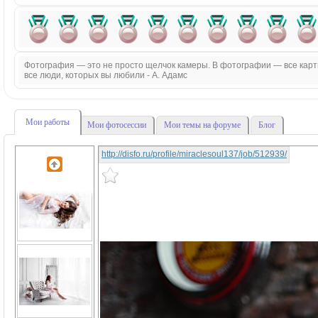
Фотография — это не просто щелчок камеры. В фотографии — все картин
все люди, которых вы любили - А. Адамс
Мои работы
Мои фотосессии
Мои темы на форуме
Блог
http://disfo.ru/profile/miraclesoul137/job/512939/