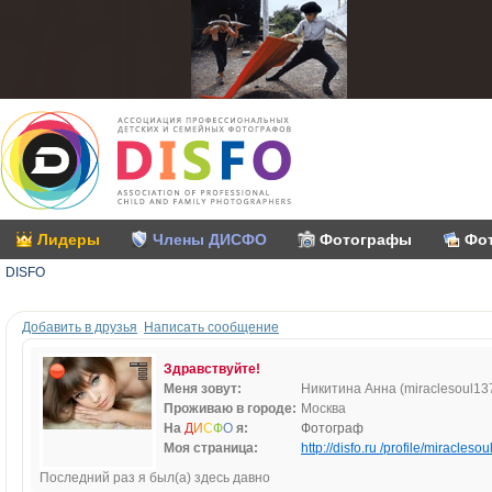
Лидеры
Члены ДИСФО
Фотографы
Фо
DISFO
Добавить в друзья
Написать сообщение
Здравствуйте!
Меня зовут:
Никитина Анна (miraclesoul13
Проживаю в городе:
Москва
На
Д
И
С
Ф
О
я:
Фотограф
Моя страница:
http://disfo.ru /profile/miraclesou
Последний раз я был(а) здесь давно