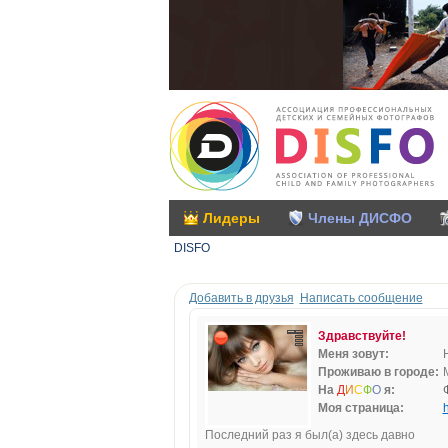
Лидеры
Члены ДИСФО
DISFO
Добавить в друзья
Написать сообщение
Здравствуйте!
Меня зовут:
Проживаю в городе:
На
Д
И
С
Ф
О
я:
Моя страница:
h
Последний раз я был(а) здесь давно