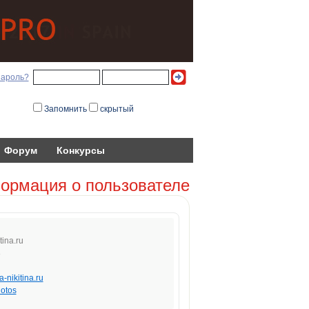
пароль?
Запомнить
скрытый
Форум
Конкурсы
ормация о пользователе
ti
na.
ru
8
-nikitina.ru
otos