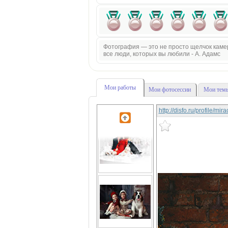
Фотография — это не просто щелчок камеры
все люди, которых вы любили - А. Адамс
Мои работы
Мои фотосессии
Мои темы
http://disfo.ru/profile/mi