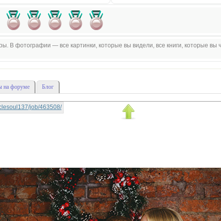
. В фотографии — все картинки, которые вы видели, все книги, которые вы ч
 на форуме
Блог
raclesoul137/job/463508/