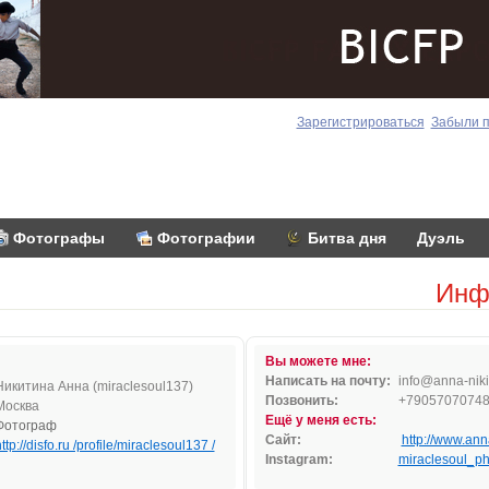
Зарегистрироваться
Забыли 
Фотографы
Фотографии
Битва дня
Дуэль
Инф
Вы можете мне:
Написать на почту:
inf
o@an
na
-
ni
ki
Никитина Анна (miraclesoul137)
Позвонить:
+7905707074
Москва
Ещё у меня есть:
Фотограф
Сайт:
http://www.anna
ttp://disfo.ru /profile/miraclesoul137 /
Instagram:
miraclesoul_ph