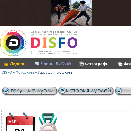
Лидеры
Члены ДИСФО
Фотографы
Фо
DISFO
»
Фотодуэли
»
Завершенные дуэли
МАР