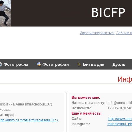
Зарегистрироваться
Забыли 
Фотографы
Фотографии
Битва дня
Дуэль
Инф
Вы можете мне:
Написать на почту:
inf
o@a
nna
-n
iki
Никитина Анна (miraclesoul137)
Позвонить:
+7905707074
Москва
Ещё у меня есть:
Фотограф
Сайт:
http://www.anna
ttp://disfo.ru /profile/miraclesoul137 /
Instagram:
miraclesoul_ph