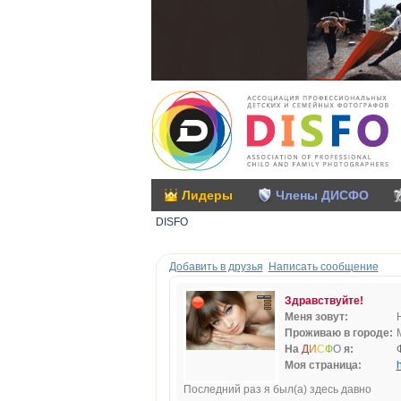
Лидеры
Члены ДИСФО
DISFO
Добавить в друзья
Написать сообщение
Здравствуйте!
Меня зовут:
Проживаю в городе:
На
Д
И
С
Ф
О
я:
Моя страница:
h
Последний раз я был(а) здесь давно