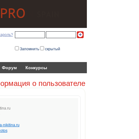
пароль?
Запомнить
скрытый
Форум
Конкурсы
ормация о пользователе
t
ina.
r
u
8
-nikitina.ru
otos