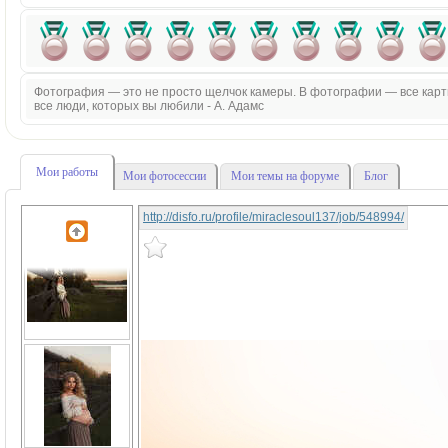
Фотография — это не просто щелчок камеры. В фотографии — все картин
все люди, которых вы любили - А. Адамс
Мои работы
Мои фотосессии
Мои темы на форуме
Блог
http://disfo.ru/profile/miraclesoul137/job/548994/