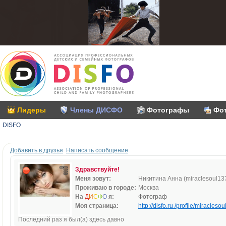
Лидеры
Члены ДИСФО
Фотографы
Фо
DISFO
Добавить в друзья
Написать сообщение
Здравствуйте!
Меня зовут:
Никитина Анна (miraclesoul13
Проживаю в городе:
Москва
На
Д
И
С
Ф
О
я:
Фотограф
Моя страница:
http://disfo.ru /profile/miraclesou
Последний раз я был(а) здесь давно