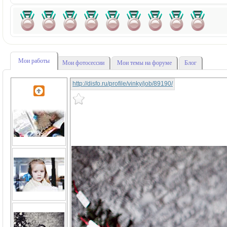
Мои работы
Мои фотосессии
Мои темы на форуме
Блог
http://disfo.ru/profile/vinky/job/89190/