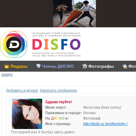
Лидеры
Члены ДИСФО
Фотографы
Фо
DISFO
Добавить в друзья
Написать сообщение
Здравствуйте!
Меня зовут:
Филатова Вика (vinky)
Проживаю в городе:
Москва
На
Д
И
С
Ф
О
я:
Фотограф
Моя страница:
http://disfo.ru /profile/vinky /
Последний раз я был(а) здесь давно