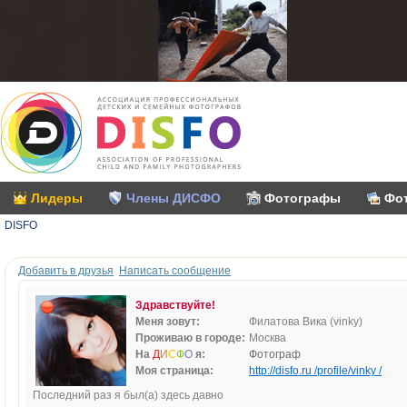
Лидеры
Члены ДИСФО
Фотографы
Фо
DISFO
Добавить в друзья
Написать сообщение
Здравствуйте!
Меня зовут:
Филатова Вика (vinky)
Проживаю в городе:
Москва
На
Д
И
С
Ф
О
я:
Фотограф
Моя страница:
http://disfo.ru /profile/vinky /
Последний раз я был(а) здесь давно