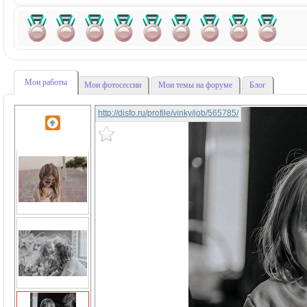
Мои работы
Мои фотосессии
Мои темы на форуме
Блог
http://disfo.ru/profile/vinky/job/565785/