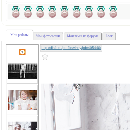
Мои работы
Мои фотосессии
Мои темы на форуме
Блог
http://disfo.ru/profile/vinky/job/405440/