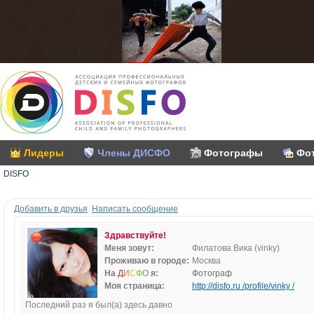
Лидеры
Члены ДИСФО
Фотографы
Фо
DISFO
Добавить в друзья
Написать сообщение
Здравствуйте!
Меня зовут:
Филатова Вика (vinky)
Проживаю в городе:
Москва
На
Д
И
С
Ф
О
я:
Фотограф
Моя страница:
http://disfo.ru /profile/vinky /
Последний раз я был(а) здесь давно