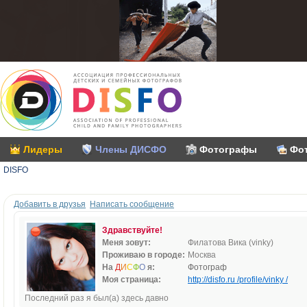
Лидеры
Члены ДИСФО
Фотографы
Фо
DISFO
Добавить в друзья
Написать сообщение
Здравствуйте!
Меня зовут:
Филатова Вика (vinky)
Проживаю в городе:
Москва
На
Д
И
С
Ф
О
я:
Фотограф
Моя страница:
http://disfo.ru /profile/vinky /
Последний раз я был(а) здесь давно