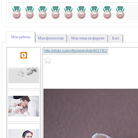
Мои работы
Мои фотосессии
Мои темы на форуме
Блог
http://disfo.ru/profile/vinky/job/401781/