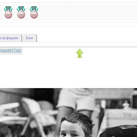
 на форуме
Блог
ky/job/497742/