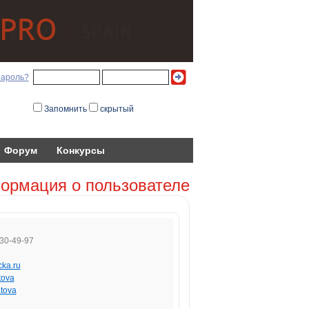
пароль?
Запомнить
скрытый
Форум
Конкурсы
ормация о пользователе
30-49-97
icka.ru
atova
atova