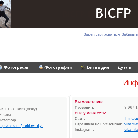
Зарегистрироваться
Забыли 
Фотографы
Фотографии
Битва дня
Дуэль
Инф
Вы можете мне:
Позвонить:
8-967-1
Филатова Вика (vinky)
Ещё у меня есть:
Москва
Сайт:
http://v
Фотограф
Страничка на LiveJournal:
vika-fil
ttp://disfo.ru /profile/vinky /
Instagram:
vika_fil