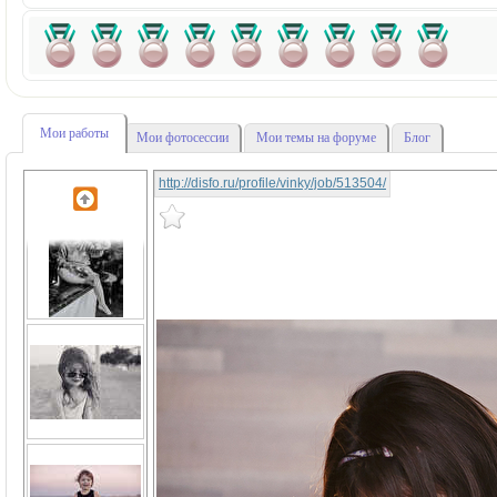
Мои работы
Мои фотосессии
Мои темы на форуме
Блог
http://disfo.ru/profile/vinky/job/513504/