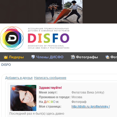
Лидеры
Члены ДИСФО
Фотографы
Фо
DISFO
Добавить в друзья
Написать сообщение
Здравствуйте!
Меня зовут:
Филатова Вика (vinky)
Проживаю в городе:
Москва
На
Д
И
С
Ф
О
я:
Фотограф
Моя страница:
http://disfo.ru /profile/vinky /
Последний раз я был(а) здесь давно