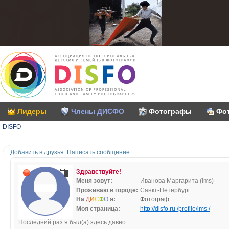
Лидеры
Члены ДИСФО
Фотографы
Фо
DISFO
Добавить в друзья
Написать сообщение
Здравствуйте!
Меня зовут:
Иванова Маргарита (ims)
Проживаю в городе:
Санкт-Петербург
На
Д
И
С
Ф
О
я:
Фотограф
Моя страница:
http://disfo.ru /profile/ims /
Последний раз я был(а) здесь давно