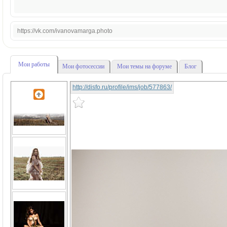
https://vk.com/ivanovamarga.photo
Мои работы
Мои фотосессии
Мои темы на форуме
Блог
http://disfo.ru/profile/ims/job/577863/