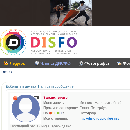
Лидеры
Члены ДИСФО
Фотографы
Фо
DISFO
Добавить в друзья
Написать сообщение
Здравствуйте!
Меня зовут:
Иванова Маргарита (ims)
Проживаю в городе:
Санкт-Петербург
На
Д
И
С
Ф
О
я:
Фотограф
Моя страница:
http://disfo.ru /profile/ims /
Последний раз я был(а) здесь давно